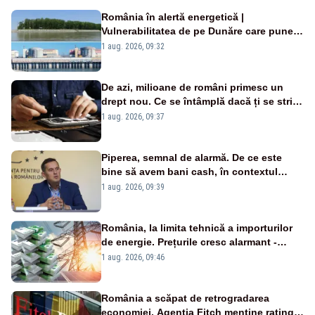
România în alertă energetică |
Vulnerabilitatea de pe Dunăre care pune
în pericol Centrala Cernavodă era
1 aug. 2026, 09:32
cunoscută de pe vremea lui Ceaușescu
De azi, milioane de români primesc un
drept nou. Ce se întâmplă dacă ți se strică
un produs
1 aug. 2026, 09:37
Piperea, semnal de alarmă. De ce este
bine să avem bani cash, în contextul
alertei energetice?
1 aug. 2026, 09:39
România, la limita tehnică a importurilor
de energie. Prețurile cresc alarmant -
Analiză Realitatea Plus
1 aug. 2026, 09:46
România a scăpat de retrogradarea
economiei. Agenția Fitch menține ratingul