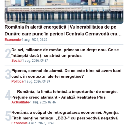
România în alertă energetică | Vulnerabilitatea de pe
Dunăre care pune în pericol Centrala Cernavodă era
Economie
·
1 aug. 2026, 09:32
cunoscută de pe vremea lui Ceaușescu
2
De azi, milioane de români primesc un drept nou. Ce se
întâmplă dacă ți se strică un produs
Social
-
1 aug. 2026, 09:37
3
Piperea, semnal de alarmă. De ce este bine să avem bani
cash, în contextul alertei energetice?
Politica
-
1 aug. 2026, 09:39
4
România, la limita tehnică a importurilor de energie.
Prețurile cresc alarmant - Analiză Realitatea Plus
Actualitate
-
1 aug. 2026, 09:46
5
România a scăpat de retrogradarea economiei. Agenția
Fitch menține ratingul „BBB-” cu perspectivă negativă
Economie
-
1 aug. 2026, 06:48