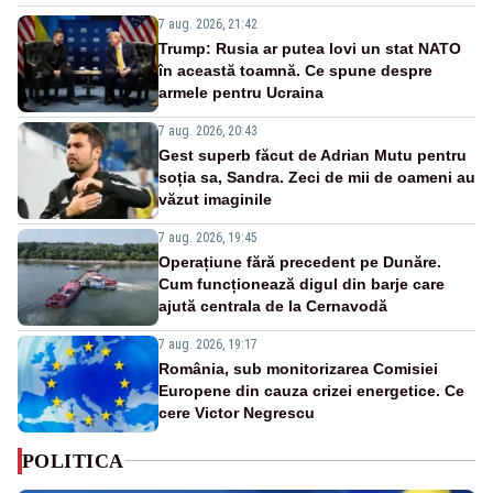
7 aug. 2026, 21:42
Trump: Rusia ar putea lovi un stat NATO
în această toamnă. Ce spune despre
armele pentru Ucraina
7 aug. 2026, 20:43
Gest superb făcut de Adrian Mutu pentru
soția sa, Sandra. Zeci de mii de oameni au
văzut imaginile
7 aug. 2026, 19:45
Operațiune fără precedent pe Dunăre.
Cum funcționează digul din barje care
ajută centrala de la Cernavodă
7 aug. 2026, 19:17
România, sub monitorizarea Comisiei
Europene din cauza crizei energetice. Ce
cere Victor Negrescu
POLITICA