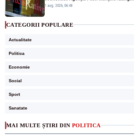
„BBB-” cu perspectivă negativă
1 aug. 2026, 06:48
CATEGORII POPULARE
Actualitate
Politica
Economie
Social
Sport
Sanatate
MAI MULTE ȘTIRI DIN
POLITICA