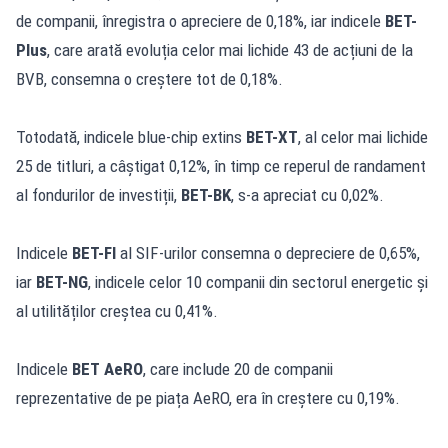
de companii, înregistra o apreciere de 0,18%, iar indicele
BET-
Plus
, care arată evoluția celor mai lichide 43 de acțiuni de la
BVB, consemna o creștere tot de 0,18%.
Totodată, indicele blue-chip extins
BET-XT
, al celor mai lichide
25 de titluri, a câștigat 0,12%, în timp ce reperul de randament
al fondurilor de investiții,
BET-BK
, s-a apreciat cu 0,02%.
Indicele
BET-FI
al SIF-urilor consemna o depreciere de 0,65%,
iar
BET-NG
, indicele celor 10 companii din sectorul energetic și
al utilităților creștea cu 0,41%.
Indicele
BET AeRO
, care include 20 de companii
reprezentative de pe piața AeRO, era în creștere cu 0,19%.