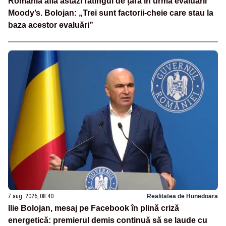
România află astăzi ratingul de țară în urma evaluării
Moody’s. Bolojan: „Trei sunt factorii-cheie care stau la
baza acestor evaluări”
7 aug. 2026, 08:40
Realitatea de Hunedoara
Ilie Bolojan, mesaj pe Facebook în plină criză
energetică: premierul demis continuă să se laude cu