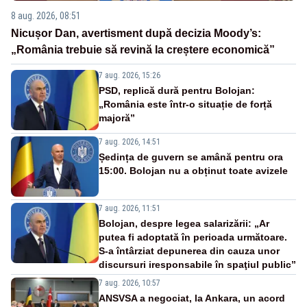
8 aug. 2026, 08:51
Nicușor Dan, avertisment după decizia Moody’s:
„România trebuie să revină la creștere economică”
7 aug. 2026, 15:26
PSD, replică dură pentru Bolojan:
„România este într-o situație de forță
majoră”
7 aug. 2026, 14:51
Ședința de guvern se amână pentru ora
15:00. Bolojan nu a obținut toate avizele
7 aug. 2026, 11:51
Bolojan, despre legea salarizării: „Ar
putea fi adoptată în perioada următoare.
S-a întârziat depunerea din cauza unor
discursuri iresponsabile în spaţiul public”
7 aug. 2026, 10:57
ANSVSA a negociat, la Ankara, un acord