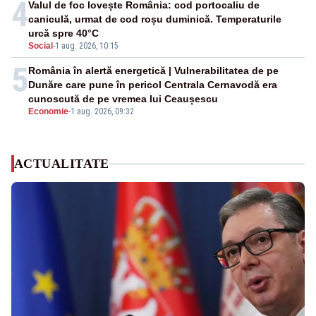
4
Valul de foc lovește România: cod portocaliu de
caniculă, urmat de cod roșu duminică. Temperaturile
urcă spre 40°C
Social
-
1 aug. 2026, 10:15
5
România în alertă energetică | Vulnerabilitatea de pe
Dunăre care pune în pericol Centrala Cernavodă era
cunoscută de pe vremea lui Ceaușescu
Economie
-
1 aug. 2026, 09:32
ACTUALITATE