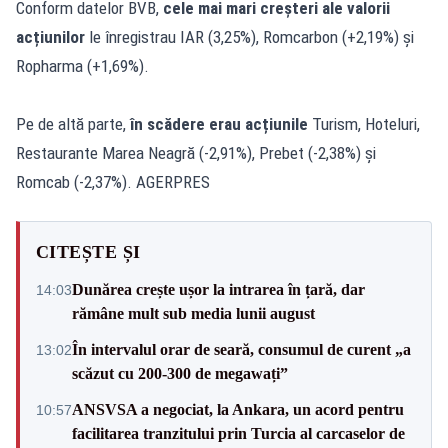
Conform datelor BVB,
cele mai mari creșteri ale valorii
acțiunilor
le înregistrau IAR (3,25%), Romcarbon (+2,19%) și
Ropharma (+1,69%).
Pe de altă parte,
în scădere erau acțiunile
Turism, Hoteluri,
Restaurante Marea Neagră (-2,91%), Prebet (-2,38%) și
Romcab (-2,37%). AGERPRES
CITEȘTE ȘI
Dunărea crește ușor la intrarea în țară, dar
14:03
rămâne mult sub media lunii august
În intervalul orar de seară, consumul de curent „a
13:02
scăzut cu 200-300 de megawați”
ANSVSA a negociat, la Ankara, un acord pentru
10:57
facilitarea tranzitului prin Turcia al carcaselor de