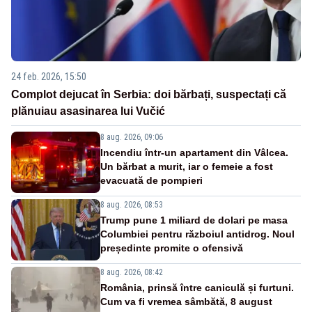
24 feb. 2026, 15:50
Complot dejucat în Serbia: doi bărbați, suspectați că
plănuiau asasinarea lui Vučić
8 aug. 2026, 09:06
Incendiu într-un apartament din Vâlcea.
Un bărbat a murit, iar o femeie a fost
evacuată de pompieri
8 aug. 2026, 08:53
Trump pune 1 miliard de dolari pe masa
Columbiei pentru războiul antidrog. Noul
președinte promite o ofensivă
8 aug. 2026, 08:42
România, prinsă între caniculă și furtuni.
Cum va fi vremea sâmbătă, 8 august