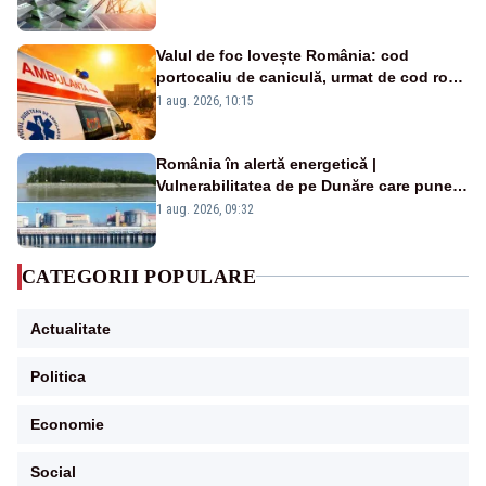
Valul de foc lovește România: cod
portocaliu de caniculă, urmat de cod roșu
duminică. Temperaturile urcă spre 40°C
1 aug. 2026, 10:15
România în alertă energetică |
Vulnerabilitatea de pe Dunăre care pune
în pericol Centrala Cernavodă era
1 aug. 2026, 09:32
cunoscută de pe vremea lui Ceaușescu
CATEGORII POPULARE
Actualitate
Politica
Economie
Social