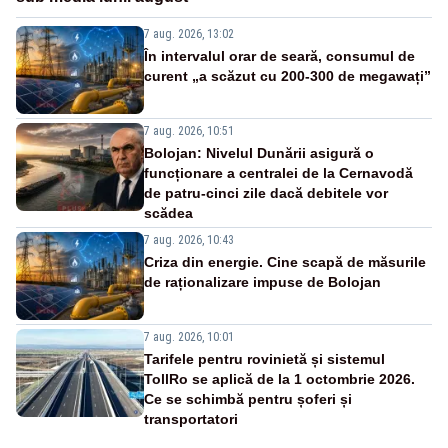
7 aug. 2026, 13:02
În intervalul orar de seară, consumul de
curent „a scăzut cu 200-300 de megawați”
7 aug. 2026, 10:51
Bolojan: Nivelul Dunării asigură o
funcționare a centralei de la Cernavodă
de patru-cinci zile dacă debitele vor
scădea
7 aug. 2026, 10:43
Criza din energie. Cine scapă de măsurile
de raționalizare impuse de Bolojan
7 aug. 2026, 10:01
Tarifele pentru rovinietă și sistemul
TollRo se aplică de la 1 octombrie 2026.
Ce se schimbă pentru șoferi și
transportatori