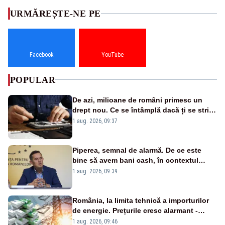
URMĂREȘTE-NE PE
Facebook
YouTube
POPULAR
De azi, milioane de români primesc un
drept nou. Ce se întâmplă dacă ți se strică
un produs
1 aug. 2026, 09:37
Piperea, semnal de alarmă. De ce este
bine să avem bani cash, în contextul
alertei energetice?
1 aug. 2026, 09:39
România, la limita tehnică a importurilor
de energie. Prețurile cresc alarmant -
Analiză Realitatea Plus
1 aug. 2026, 09:46