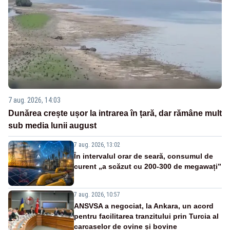
7 aug. 2026, 14:03
Dunărea crește ușor la intrarea în țară, dar rămâne mult
sub media lunii august
7 aug. 2026, 13:02
În intervalul orar de seară, consumul de
curent „a scăzut cu 200-300 de megawați”
7 aug. 2026, 10:57
ANSVSA a negociat, la Ankara, un acord
pentru facilitarea tranzitului prin Turcia al
carcaselor de ovine și bovine