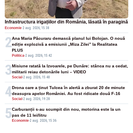
Infrastructura irigațiilor din România, lăsată în paragină
Economie
·
2 aug. 2026, 15:38
2
Ana Maria Păcuraru demască planul lui Bolojan. O nouă
ediție explozivă a emisiunii „Miza Zilei” la Realitatea
PLUS
Politica
-
2 aug. 2026, 15:42
3
Misiune ratată la Izvoarele, pe Dunăre: stânca nu a cedat,
militarii reiau detonările luni – VIDEO
Social
-
2 aug. 2026, 15:48
4
Drona care a ținut Tulcea în alertă a zburat 20 de minute
deasupra apelor României. Au fost ridicate două F-16
Social
-
2 aug. 2026, 19:28
5
Carburanții s-au scumpit din nou, motorina este la un
pas de 11 lei/litru
Economie
-
2 aug. 2026, 15:36