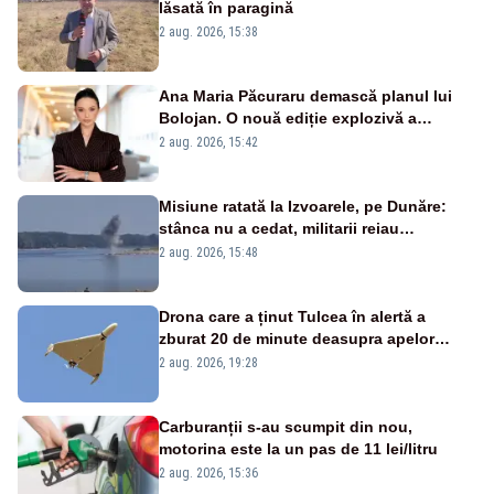
lăsată în paragină
2 aug. 2026, 15:38
Ana Maria Păcuraru demască planul lui
Bolojan. O nouă ediție explozivă a
emisiunii „Miza Zilei” la Realitatea PLUS
2 aug. 2026, 15:42
Misiune ratată la Izvoarele, pe Dunăre:
stânca nu a cedat, militarii reiau
detonările luni – VIDEO
2 aug. 2026, 15:48
Drona care a ținut Tulcea în alertă a
zburat 20 de minute deasupra apelor
României. Au fost ridicate două F-16
2 aug. 2026, 19:28
Carburanții s-au scumpit din nou,
motorina este la un pas de 11 lei/litru
2 aug. 2026, 15:36