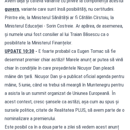
Avem deja și câteva variante cu privire la componența acestui
guvern
, variante care sunt însă posibilități, nu certitudini.
Printre ele, la Ministerul Sănătății ar fi Cătălin Cîrstoiu, la
Ministerul Educației - Sorin Costreie. Ar apărea, de asemenea,
și numele unui fost consilier al lui Traian Băsescu ca o
posibilitate la Ministerul Finanțelor.
UPDATE 10:30
-
E foarte probabil ca Eugen Tomac să fie
desemnat premier chiar astăzi! Marele anunț ar putea să vină
chiar în condițiile în care președintele Nicușor Dan pleacă
mâine din țară. Nicușor Dan și-a publicat oficial agenda pentru
mâine, 5 iunie, când va trebui să meargă în Muntenegru pentru
a asista la un summit organizat de Uniunea Europeană. În
acest context, cresc șansele ca astăzi, așa cum au spus și
sursele politice, citate de Realitatea PLUS, să avem parte de o
nominalizare a premierului.
Este posibil ca în a doua parte a zilei să vedem acest anunț