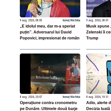
9 aug. 2026, 08:05
Ionuț Nichita
9 aug. 2026, 08:01
„E idolul meu, dar m-a speriat
Musk spune „
puțin”. Adversarul lui David
Zelenski îi ce
Popovici, impresionat de român
Trump
8 aug. 2026, 20:07
Ionuț Nichita
8 aug. 2026, 18:31
Operațiune contra cronometru
Adio, alerte 
pe Dunăre. Ultimele două barje
Decizia luată