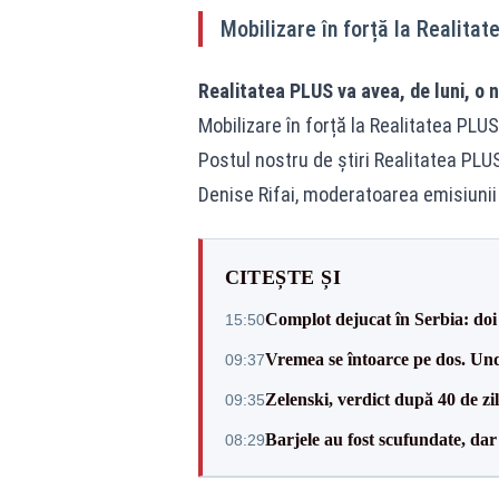
Mobilizare în forță la Realita
Realitatea PLUS va avea, de luni, o 
Mobilizare în forță la Realitatea PLUS
Postul nostru de știri Realitatea PLU
Denise Rifai, moderatoarea emisiunii "
CITEȘTE ȘI
Complot dejucat în Serbia: doi 
15:50
Vremea se întoarce pe dos. Und
09:37
Zelenski, verdict după 40 de zi
09:35
Barjele au fost scufundate, da
08:29