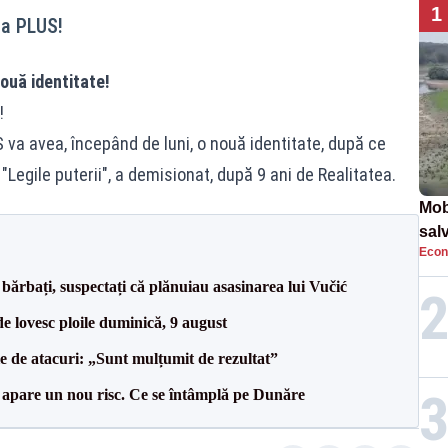
1
tea PLUS!
nouă identitate!
!
S va avea, începând de luni, o nouă identitate, după ce
Legile puterii", a demisionat, după 9 ani de Realitatea.
Mob
sal
Econ
Arm
apa
bărbați, suspectați că plănuiau asasinarea lui Vučić
e lovesc ploile duminică, 9 august
le de atacuri: „Sunt mulțumit de rezultat”
r apare un nou risc. Ce se întâmplă pe Dunăre