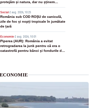
protejăm și natura, dar nu șținem
omaneii în stare permanentă de alertă
4
Social
-
2 aug. 2026, 10:25
România sub COD ROȘU de caniculă,
zile de foc și nopți tropicale în jumătate
de țară
5
Economie
-
2 aug. 2026, 10:01
Piperea (AUR): România a evitat
retrogradarea la junk pentru că era o
catastrofă pentru bănci și fondurile de
pensii
ECONOMIE