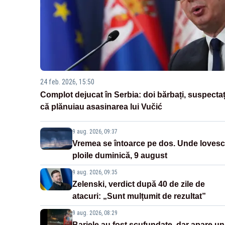
24 feb. 2026, 15:50
Complot dejucat în Serbia: doi bărbați, suspectaț
că plănuiau asasinarea lui Vučić
9 aug. 2026, 09:37
Vremea se întoarce pe dos. Unde lovesc
ploile duminică, 9 august
9 aug. 2026, 09:35
Zelenski, verdict după 40 de zile de
atacuri: „Sunt mulțumit de rezultat”
9 aug. 2026, 08:29
Barjele au fost scufundate, dar apare un