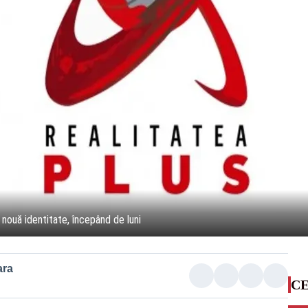
 nouă identitate, începând de luni
ara
CE