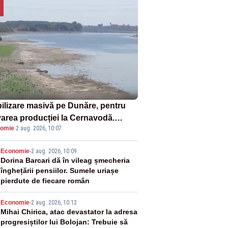
ilizare masivă pe Dunăre, pentru
varea producției la Cernavodă.
omie
·
2 aug. 2026, 10:07
ata va detona o stâncă și va devia
 fluviului - IMAGINI AERIENE
2
Economie
-
2 aug. 2026, 10:09
Dorina Barcari dă în vileag șmecheria
înghețării pensiilor. Sumele uriașe
pierdute de fiecare român
3
Economie
-
2 aug. 2026, 10:12
Mihai Chirica, atac devastator la adresa
progresiștilor lui Bolojan: Trebuie să