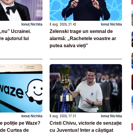
Ionuț Nichita
8 aug. 2026, 21:42
Ionuț Nichita
nu” Ucrainei.
Zelenski trage un semnal de
re ajutorul lui
alarmă: „Rachetele voastre ar
putea salva vieți”
Ionuț Nichita
8 aug. 2026, 17:31
Ionuț Nichita
de poliție pe Waze?
Cristi Chivu, victorie de senzație
 de Curtea de
cu Juventus! Inter a câștigat