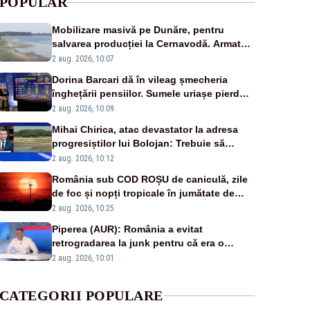
POPULAR
Mobilizare masivă pe Dunăre, pentru
salvarea producției la Cernavodă. Armata
va detona o stâncă și va devia apa
2 aug. 2026, 10:07
fluviului - IMAGINI AERIENE
Dorina Barcari dă în vileag șmecheria
înghețării pensiilor. Sumele uriașe pierdute
de fiecare român
2 aug. 2026, 10:09
Mihai Chirica, atac devastator la adresa
progresiștilor lui Bolojan: Trebuie să
protejăm și natura, dar nu șținem omaneii
2 aug. 2026, 10:12
în stare permanentă de alertă
România sub COD ROȘU de caniculă, zile
de foc și nopți tropicale în jumătate de
țară
2 aug. 2026, 10:25
Piperea (AUR): România a evitat
retrogradarea la junk pentru că era o
catastrofă pentru bănci și fondurile de
2 aug. 2026, 10:01
pensii
CATEGORII POPULARE