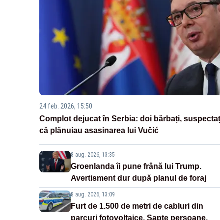
24 feb. 2026, 15:50
Complot dejucat în Serbia: doi bărbați, suspectaț
că plănuiau asasinarea lui Vučić
8 aug. 2026, 13:35
Groenlanda îi pune frână lui Trump.
Avertisment dur după planul de foraj
8 aug. 2026, 13:09
Furt de 1.500 de metri de cabluri din
parcuri fotovoltaice. Șapte persoane,