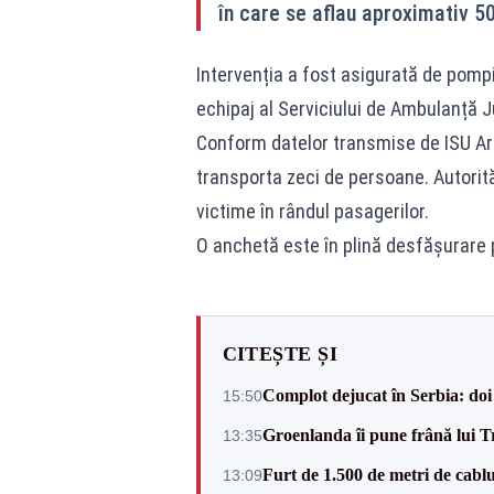
în care se aflau aproximativ 5
Intervenția a fost asigurată de pompie
echipaj al Serviciului de Ambulanță 
Conform datelor transmise de ISU Arge
transporta zeci de persoane. Autorit
victime în rândul pasagerilor.
O anchetă este în plină desfășurare p
CITEȘTE ȘI
Complot dejucat în Serbia: doi 
15:50
Groenlanda îi pune frână lui 
13:35
Furt de 1.500 de metri de cablu
13:09