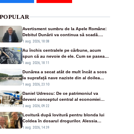
POPULAR
Avertisment sumbru de la Apele Române:
Debitul Dunării va continua să scadă.
Cernavodă s-ar putea închide în 4 zile
1 aug. 2026, 18:08
Au închis centralele pe cărbune, acum
spun că au nevoie de ele. Cum se pasează
vina în plină criză energetică
1 aug. 2026, 18:11
Dunărea a secat atât de mult încât a scos
la suprafață nave naziste din al doilea
război mondial
1 aug. 2026, 23:10
Daniel Udrescu: De ce patrimoniul va
deveni conceptul central al economiei
viitoare?
2 aug. 2026, 09:22
Lovitură după lovitură pentru blonda lui
Coldea în dosarul drogurilor. Alessia
Păcuraru explică decizia magistraților
1 aug. 2026, 14:39