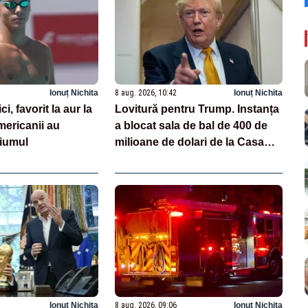
Ionuț Nichita
8 aug. 2026, 10:42
Ionuț Nichita
, favorit la aur la
Lovitură pentru Trump. Instanța
ericanii au
a blocat sala de bal de 400 de
diumul
milioane de dolari de la Casa
Albă
Ionuț Nichita
8 aug. 2026, 09:06
Ionuț Nichita