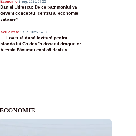
4
Economie
-
2 aug. 2026, 09:22
Daniel Udrescu: De ce patrimoniul va
deveni conceptul central al economiei
viitoare?
5
Actualitate
-
1 aug. 2026, 14:39
Lovitură după lovitură pentru
blonda lui Coldea în dosarul drogurilor.
Alessia Păcuraru explică decizia
magistraților
ECONOMIE