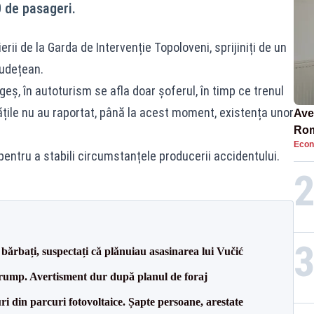
0 de pasageri.
rii de la Garda de Intervenție Topoloveni, sprijiniți de un
Județean.
ș, în autoturism se afla doar șoferul, în timp ce trenul
ățile nu au raportat, până la acest moment, existența unor
Ave
Rom
Econ
să 
entru a stabili circumstanțele producerii accidentului.
în 4
bărbați, suspectați că plănuiau asasinarea lui Vučić
Trump. Avertisment dur după planul de foraj
ri din parcuri fotovoltaice. Șapte persoane, arestate