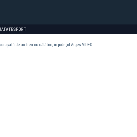
NATATE
SPORT
croșată de un tren cu călători, în județul Argeș VIDEO