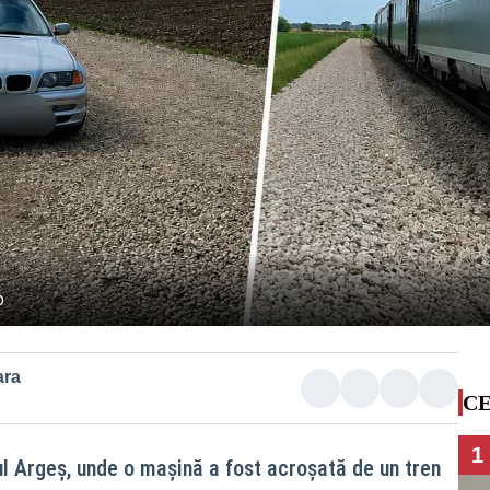
o
ara
CE
1
ul Argeș, unde o mașină a fost acroșată de un tren