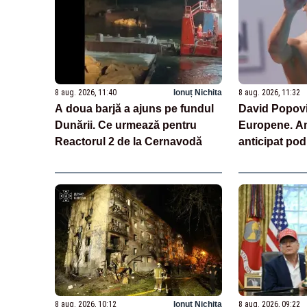
8 aug. 2026, 11:40
Ionuț Nichita
8 aug. 2026, 11:32
A doua barjă a ajuns pe fundul
David Popovici
Dunării. Ce urmează pentru
Europene. Am
Reactorul 2 de la Cernavodă
anticipat po
8 aug. 2026, 10:12
Ionuț Nichita
8 aug. 2026, 09:22