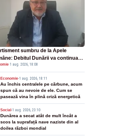
rtisment sumbru de la Apele
âne: Debitul Dunării va continua
omie
·
1 aug. 2026, 18:08
scadă. Cernavodă s-ar putea închide
 zile
2
Economie
-
1 aug. 2026, 18:11
Au închis centralele pe cărbune, acum
spun că au nevoie de ele. Cum se
pasează vina în plină criză energetică
3
Social
-
1 aug. 2026, 23:10
Dunărea a secat atât de mult încât a
scos la suprafață nave naziste din al
doilea război mondial