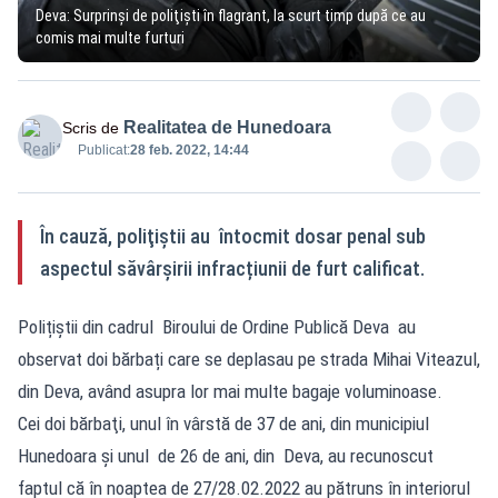
Deva: Surprinşi de poliţişti în flagrant, la scurt timp după ce au
comis mai multe furturi
Realitatea de Hunedoara
Scris de
Publicat:
28 feb. 2022, 14:44
În cauză, poliţiştii au întocmit dosar penal sub
aspectul săvârșirii infracțiunii de furt calificat.
Polițiștii din cadrul Biroului de Ordine Publică Deva au
observat doi bărbați care se deplasau pe strada Mihai Viteazul,
din Deva, având asupra lor mai multe bagaje voluminoase.
Cei doi bărbaţi, unul în vârstă de 37 de ani, din municipiul
Hunedoara și unul de 26 de ani, din Deva, au recunoscut
faptul că în noaptea de 27/28.02.2022 au pătruns în interiorul