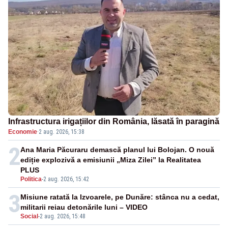
Infrastructura irigațiilor din România, lăsată în paragină
Economie
·
2 aug. 2026, 15:38
2
Ana Maria Păcuraru demască planul lui Bolojan. O nouă
ediție explozivă a emisiunii „Miza Zilei” la Realitatea
PLUS
Politica
-
2 aug. 2026, 15:42
3
Misiune ratată la Izvoarele, pe Dunăre: stânca nu a cedat,
militarii reiau detonările luni – VIDEO
Social
-
2 aug. 2026, 15:48