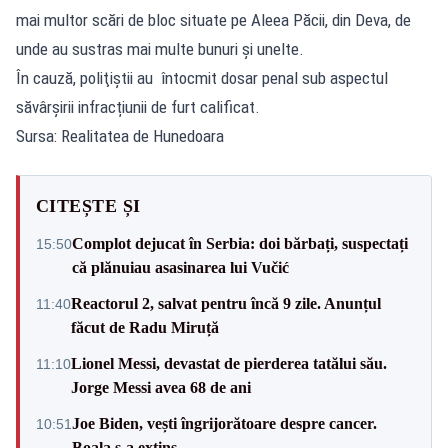
mai multor scări de bloc situate pe Aleea Păcii, din Deva, de
unde au sustras mai multe bunuri și unelte.
În cauză, poliţiştii au întocmit dosar penal sub aspectul
săvârșirii infracțiunii de furt calificat.
Sursa: Realitatea de Hunedoara
CITEȘTE ȘI
Complot dejucat în Serbia: doi bărbați, suspectați
15:50
că plănuiau asasinarea lui Vučić
Reactorul 2, salvat pentru încă 9 zile. Anunțul
11:40
făcut de Radu Miruță
Lionel Messi, devastat de pierderea tatălui său.
11:10
Jorge Messi avea 68 de ani
Joe Biden, vești îngrijorătoare despre cancer.
10:51
Boala s-a extins