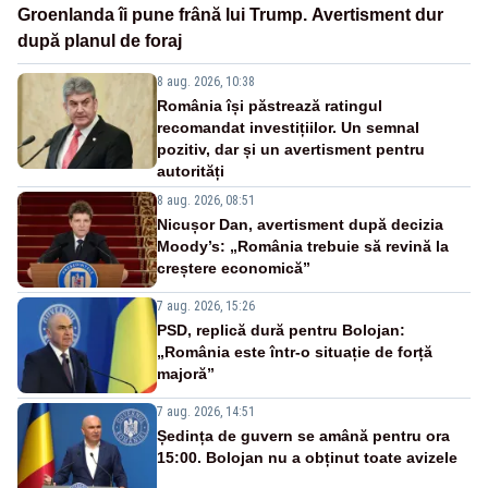
Groenlanda îi pune frână lui Trump. Avertisment dur
după planul de foraj
8 aug. 2026, 10:38
România își păstrează ratingul
recomandat investițiilor. Un semnal
pozitiv, dar și un avertisment pentru
autorități
8 aug. 2026, 08:51
Nicușor Dan, avertisment după decizia
Moody’s: „România trebuie să revină la
creștere economică”
7 aug. 2026, 15:26
PSD, replică dură pentru Bolojan:
„România este într-o situație de forță
majoră”
7 aug. 2026, 14:51
Ședința de guvern se amână pentru ora
15:00. Bolojan nu a obținut toate avizele