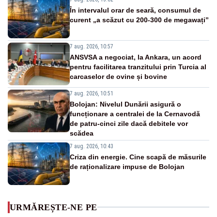
În intervalul orar de seară, consumul de
curent „a scăzut cu 200-300 de megawați”
7 aug. 2026, 10:57
ANSVSA a negociat, la Ankara, un acord
pentru facilitarea tranzitului prin Turcia al
carcaselor de ovine și bovine
7 aug. 2026, 10:51
Bolojan: Nivelul Dunării asigură o
funcționare a centralei de la Cernavodă
de patru-cinci zile dacă debitele vor
scădea
7 aug. 2026, 10:43
Criza din energie. Cine scapă de măsurile
de raționalizare impuse de Bolojan
URMĂREȘTE-NE PE