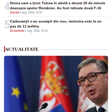
4
Drona care a ținut Tulcea în alertă a zburat 20 de minute
deasupra apelor României. Au fost ridicate două F-16
Social
-
2 aug. 2026, 19:28
5
Carburanții s-au scumpit din nou, motorina este la un
pas de 11 lei/litru
Economie
-
2 aug. 2026, 15:36
ACTUALITATE