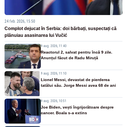
24 feb. 2026, 15:50
Complot dejucat în Serbia: doi bărbați, suspectați că
plănuiau asasinarea lui Vučić
9 aug. 2026, 11:40
Reactorul 2, salvat pentru încă 9 zile.
Anunțul făcut de Radu Miruță
9 aug. 2026, 11:10
Lionel Messi, devastat de pierderea
tatălui său. Jorge Messi avea 68 de ani
9 aug. 2026, 10:51
Joe Biden, vești îngrijorătoare despre
cancer. Boala s-a extins