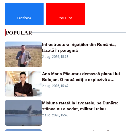
Facebook
YouTube
POPULAR
Infrastructura irigațiilor din România,
lăsată în paragină
2 aug. 2026, 15:38
Ana Maria Păcuraru demască planul lui
Bolojan. O nouă ediție explozivă a
emisiunii „Miza Zilei” la Realitatea PLUS
2 aug. 2026, 15:42
Misiune ratată la Izvoarele, pe Dunăre:
stânca nu a cedat, militarii reiau
detonările luni – VIDEO
2 aug. 2026, 15:48