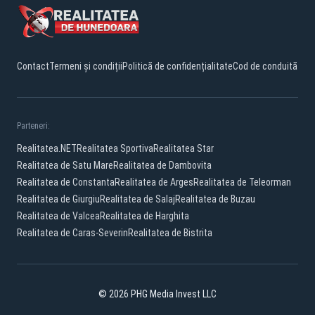
Contact
Termeni și condiții
Politică de confidențialitate
Cod de conduită
Parteneri:
Realitatea.NET
Realitatea Sportiva
Realitatea Star
Realitatea de Satu Mare
Realitatea de Dambovita
Realitatea de Constanta
Realitatea de Arges
Realitatea de Teleorman
Realitatea de Giurgiu
Realitatea de Salaj
Realitatea de Buzau
Realitatea de Valcea
Realitatea de Harghita
Realitatea de Caras-Severin
Realitatea de Bistrita
© 2026 PHG Media Invest LLC
Facebook
YouTube