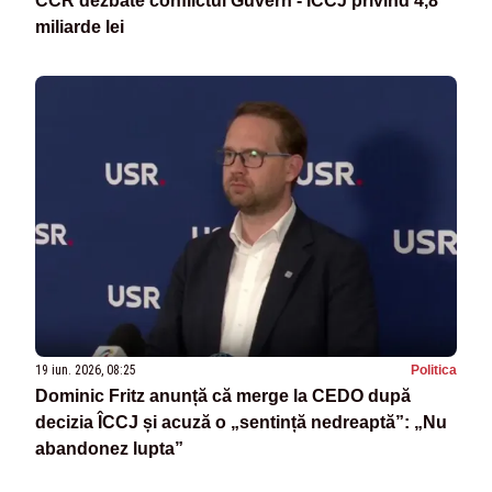
CCR dezbate conflictul Guvern - ÎCCJ privind 4,8
miliarde lei
19 iun. 2026, 08:25
Politica
Dominic Fritz anunță că merge la CEDO după
decizia ÎCCJ și acuză o „sentință nedreaptă”: „Nu
abandonez lupta”