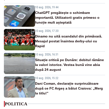
10 aug. 2026, 19:44
ChatGPT pregătește o schimbare
importantă. Utilizatorii gratis primesc o
funcție mult așteptată
10 aug. 2026, 17:20
Dinamo nu uită scandalul din primăvară.
Mesajul postat înaintea derby-ului cu
Rapid
10 aug. 2026, 16:31
Situație critică pe Dunăre: debitul rămâne
la valori istorice. Vestea bună vine abia
după 24 august
10 aug. 2026, 15:22
Dani Coman, declarație surprinzătoare
după ce FC Argeș a bătut Craiova: „Merg
la titlu!”
POLITICA