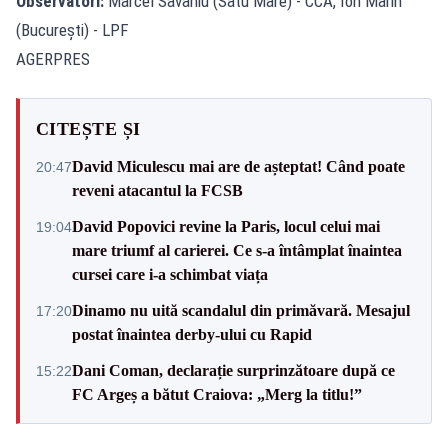
Observatori:
Marcel Savaniu (Satu Mare) - CCA, Ion Marin
(București) - LPF
AGERPRES
CITEȘTE ȘI
David Miculescu mai are de așteptat! Când poate
20:47
reveni atacantul la FCSB
David Popovici revine la Paris, locul celui mai
19:04
mare triumf al carierei. Ce s-a întâmplat înaintea
cursei care i-a schimbat viața
Dinamo nu uită scandalul din primăvară. Mesajul
17:20
postat înaintea derby-ului cu Rapid
Dani Coman, declarație surprinzătoare după ce
15:22
FC Argeș a bătut Craiova: „Merg la titlu!”