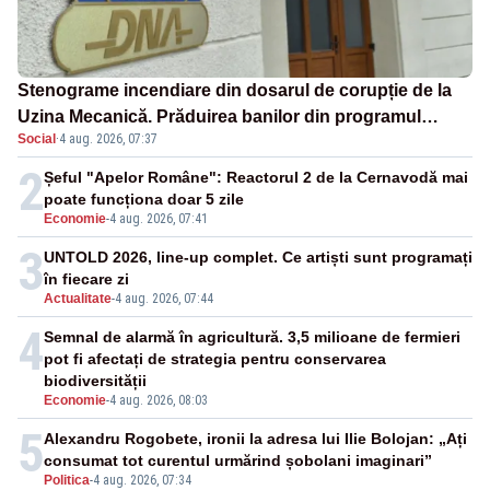
Stenograme incendiare din dosarul de corupție de la
Uzina Mecanică. Prăduirea banilor din programul
Social
·
4 aug. 2026, 07:37
SAFE, interceptată de DNA
2
Șeful "Apelor Române": Reactorul 2 de la Cernavodă mai
poate funcționa doar 5 zile
Economie
-
4 aug. 2026, 07:41
3
UNTOLD 2026, line-up complet. Ce artiști sunt programați
în fiecare zi
Actualitate
-
4 aug. 2026, 07:44
4
Semnal de alarmă în agricultură. 3,5 milioane de fermieri
pot fi afectați de strategia pentru conservarea
biodiversității
Economie
-
4 aug. 2026, 08:03
5
Alexandru Rogobete, ironii la adresa lui Ilie Bolojan: „Ați
consumat tot curentul urmărind șobolani imaginari”
Politica
-
4 aug. 2026, 07:34