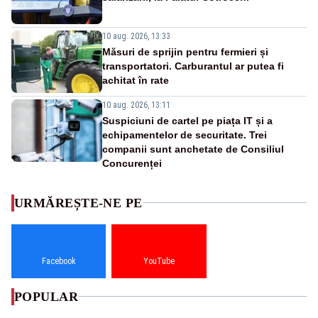
10 aug. 2026, 13:33
Măsuri de sprijin pentru fermieri și
transportatori. Carburantul ar putea fi
achitat în rate
10 aug. 2026, 13:11
Suspiciuni de cartel pe piața IT și a
echipamentelor de securitate. Trei
companii sunt anchetate de Consiliul
Concurenței
URMĂREȘTE-NE PE
Facebook
YouTube
POPULAR