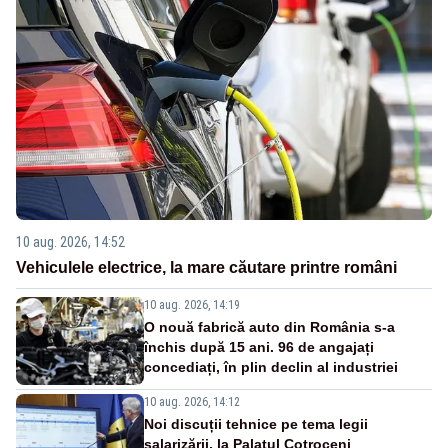
10 aug. 2026, 14:52
Vehiculele electrice, la mare căutare printre români
10 aug. 2026, 14:19
O nouă fabrică auto din România s-a
închis după 15 ani. 96 de angajați
concediați, în plin declin al industriei
10 aug. 2026, 14:12
Noi discuții tehnice pe tema legii
salarizării, la Palatul Cotroceni