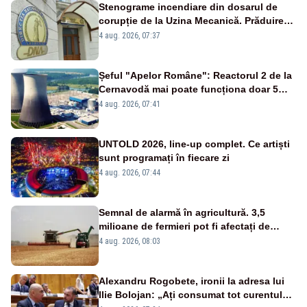
Stenograme incendiare din dosarul de
corupție de la Uzina Mecanică. Prăduirea
banilor din programul SAFE, interceptată
4 aug. 2026, 07:37
de DNA
Șeful "Apelor Române": Reactorul 2 de la
Cernavodă mai poate funcționa doar 5
zile
4 aug. 2026, 07:41
UNTOLD 2026, line-up complet. Ce artiști
sunt programați în fiecare zi
4 aug. 2026, 07:44
Semnal de alarmă în agricultură. 3,5
milioane de fermieri pot fi afectați de
strategia pentru conservarea
4 aug. 2026, 08:03
biodiversității
Alexandru Rogobete, ironii la adresa lui
Ilie Bolojan: „Ați consumat tot curentul