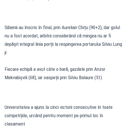
Sibienii au înscris în final, prin Aurelian Chițu (90+2), dar golul
nu a fost acordat, arbitrii considerând că mingea nu ar fi
depășit integral linia porții la respingerea portarului Silviu Lung
jr.
Fiecare echipă a avut câte o bară, gazdele prin Anzor
Mekvabișvili (68), iar oaspeții prin Silviu Balaure (51).
Universitatea a ajuns la cinci victorii consecutive în toate
competițiile, urcând pentru moment pe primul loc în
clasament.