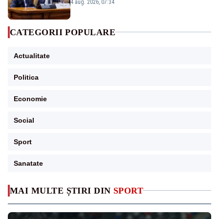
urmărind șobolani imaginari”
4 aug. 2026, 07:34
CATEGORII POPULARE
Actualitate
Politica
Economie
Social
Sport
Sanatate
MAI MULTE ȘTIRI DIN
SPORT