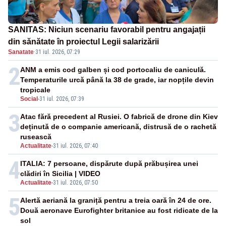
SANITAS: Niciun scenariu favorabil pentru angajații
din sănătate în proiectul Legii salarizării
Sanatate
·
31 iul. 2026, 07:29
2
ANM a emis cod galben și cod portocaliu de caniculă.
Temperaturile urcă până la 38 de grade, iar nopțile devin
tropicale
Social
-
31 iul. 2026, 07:39
3
Atac fără precedent al Rusiei. O fabrică de drone din Kiev
deținută de o companie americană, distrusă de o rachetă
rusească
Actualitate
-
31 iul. 2026, 07:40
4
ITALIA: 7 persoane, dispărute după prăbușirea unei
clădiri în Sicilia | VIDEO
Actualitate
-
31 iul. 2026, 07:50
5
Alertă aeriană la graniță pentru a treia oară în 24 de ore.
Două aeronave Eurofighter britanice au fost ridicate de la
sol