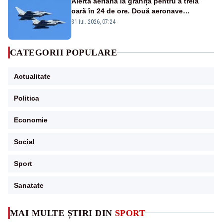
Alertă aeriană la graniță pentru a treia
oară în 24 de ore. Două aeronave
Eurofighter britanice au fost ridicate de la
31 iul. 2026, 07:24
sol
CATEGORII POPULARE
Actualitate
Politica
Economie
Social
Sport
Sanatate
MAI MULTE ȘTIRI DIN
SPORT