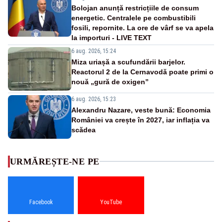
Bolojan anunță restricțiile de consum
energetic. Centralele pe combustibili
fosili, repornite. La ore de vârf se va apela
la importuri - LIVE TEXT
6 aug. 2026, 15:24
Miza uriașă a scufundării barjelor.
Reactorul 2 de la Cernavodă poate primi o
nouă „gură de oxigen”
6 aug. 2026, 15:23
Alexandru Nazare, veste bună: Economia
României va crește în 2027, iar inflația va
scădea
URMĂREȘTE-NE PE
Facebook
YouTube