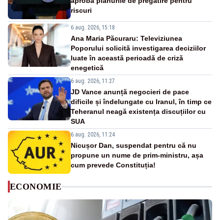
aprobă planurile de pregătire pentru
riscuri
6 aug. 2026, 15:18
Ana Maria Păcuraru: Televiziunea
Poporului solicită investigarea deciziilor
luate în această perioadă de criză
enegetică
6 aug. 2026, 11:27
JD Vance anunță negocieri de pace
dificile și îndelungate cu Iranul, în timp ce
Teheranul neagă existența discuțiilor cu
SUA
6 aug. 2026, 11:24
Nicușor Dan, suspendat pentru că nu
propune un nume de prim-ministru, așa
cum prevede Constituția!
ECONOMIE