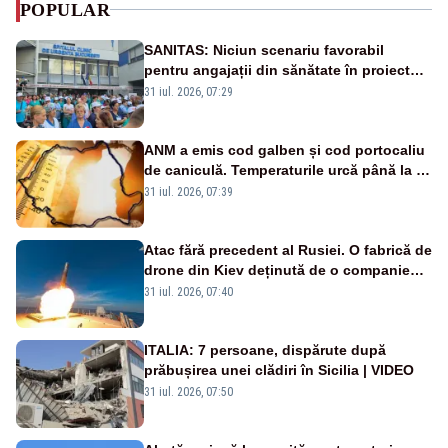
POPULAR
SANITAS: Niciun scenariu favorabil
pentru angajații din sănătate în proiectul
Legii salarizării
31 iul. 2026, 07:29
ANM a emis cod galben și cod portocaliu
de caniculă. Temperaturile urcă până la 38
de grade, iar nopțile devin tropicale
31 iul. 2026, 07:39
Atac fără precedent al Rusiei. O fabrică de
drone din Kiev deținută de o companie
americană, distrusă de o rachetă
31 iul. 2026, 07:40
rusească
ITALIA: 7 persoane, dispărute după
prăbușirea unei clădiri în Sicilia | VIDEO
31 iul. 2026, 07:50