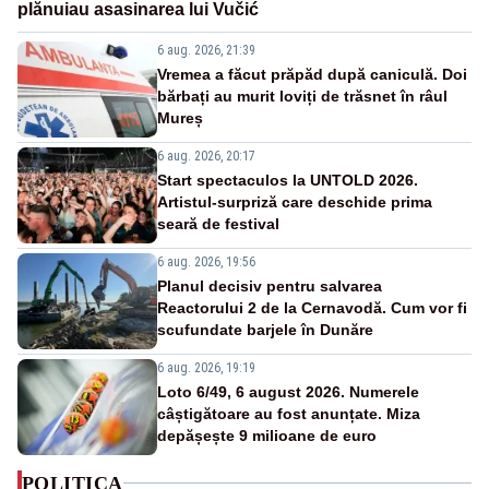
plănuiau asasinarea lui Vučić
6 aug. 2026, 21:39
Vremea a făcut prăpăd după caniculă. Doi
bărbați au murit loviți de trăsnet în râul
Mureș
6 aug. 2026, 20:17
Start spectaculos la UNTOLD 2026.
Artistul-surpriză care deschide prima
seară de festival
6 aug. 2026, 19:56
Planul decisiv pentru salvarea
Reactorului 2 de la Cernavodă. Cum vor fi
scufundate barjele în Dunăre
6 aug. 2026, 19:19
Loto 6/49, 6 august 2026. Numerele
câștigătoare au fost anunțate. Miza
depășește 9 milioane de euro
POLITICA