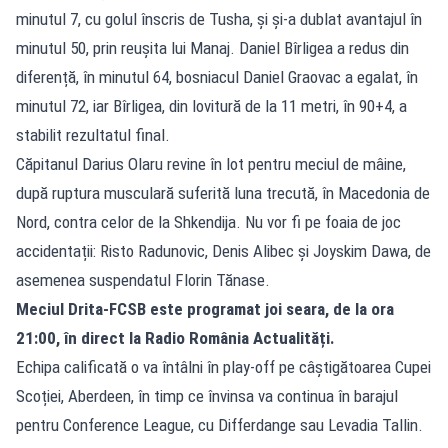
minutul 7, cu golul înscris de Tusha, și și-a dublat avantajul în
minutul 50, prin reușita lui Manaj. Daniel Bîrligea a redus din
diferență, în minutul 64, bosniacul Daniel Graovac a egalat, în
minutul 72, iar Bîrligea, din lovitură de la 11 metri, în 90+4, a
stabilit rezultatul final.
Căpitanul Darius Olaru revine în lot pentru meciul de mâine,
după ruptura musculară suferită luna trecută, în Macedonia de
Nord, contra celor de la Shkendija. Nu vor fi pe foaia de joc
accidentații: Risto Radunovic, Denis Alibec și Joyskim Dawa, de
asemenea suspendatul Florin Tănase.
Meciul Drita-FCSB este programat joi seara, de la ora
21:00, în direct la Radio România Actualități.
Echipa calificată o va întâlni în play-off pe câștigătoarea Cupei
Scoției, Aberdeen, în timp ce învinsa va continua în barajul
pentru Conference League, cu Differdange sau Levadia Tallin.