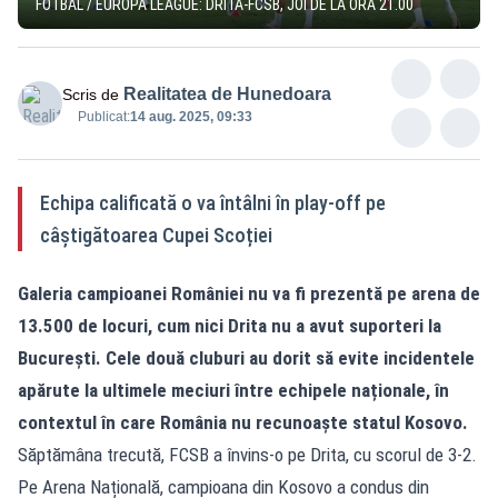
FOTBAL / EUROPA LEAGUE: DRITA-FCSB, JOI DE LA ORA 21.00
Realitatea de Hunedoara
Scris de
Publicat:
14 aug. 2025, 09:33
Echipa calificată o va întâlni în play-off pe
câștigătoarea Cupei Scoției
Galeria campioanei României nu va fi prezentă pe arena de
13.500 de locuri, cum nici Drita nu a avut suporteri la
București. Cele două cluburi au dorit să evite incidentele
apărute la ultimele meciuri între echipele naționale, în
contextul în care România nu recunoaște statul Kosovo.
Săptămâna trecută, FCSB a învins-o pe Drita, cu scorul de 3-2.
Pe Arena Națională, campioana din Kosovo a condus din