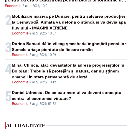
Economie
·
2 aug. 2026, 10:01
pensii
2
Mobilizare masivă pe Dunăre, pentru salvarea producției
la Cernavodă. Armata va detona o stâncă și va devia apa
fluviului - IMAGINI AERIENE
Economie
-
2 aug. 2026, 10:07
3
Dorina Barcari dă în vileag șmecheria înghețării pensiilor.
Sumele uriașe pierdute de fiecare român
Economie
-
2 aug. 2026, 10:09
4
Mihai Chirica, atac devastator la adresa progresiștilor lui
Bolojan: Trebuie să protejăm și natura, dar nu șținem
omaneii în stare permanentă de alertă
Economie
-
2 aug. 2026, 10:12
5
Daniel Udrescu: De ce patrimoniul va deveni conceptul
central al economiei viitoare?
Economie
-
2 aug. 2026, 09:22
ACTUALITATE