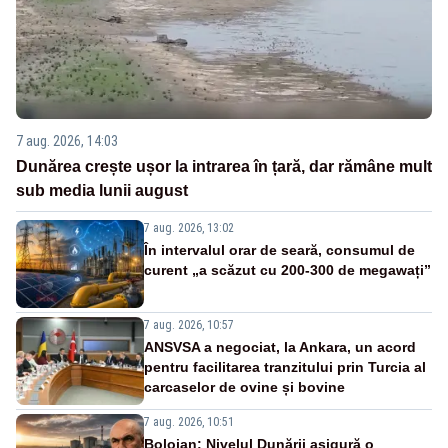
7 aug. 2026, 14:03
Dunărea crește ușor la intrarea în țară, dar rămâne mult
sub media lunii august
7 aug. 2026, 13:02
În intervalul orar de seară, consumul de
curent „a scăzut cu 200-300 de megawați”
7 aug. 2026, 10:57
ANSVSA a negociat, la Ankara, un acord
pentru facilitarea tranzitului prin Turcia al
carcaselor de ovine și bovine
7 aug. 2026, 10:51
Bolojan: Nivelul Dunării asigură o