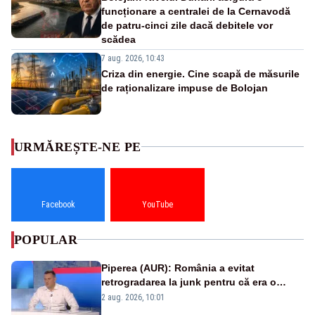
funcționare a centralei de la Cernavodă
de patru-cinci zile dacă debitele vor
scădea
7 aug. 2026, 10:43
Criza din energie. Cine scapă de măsurile
de raționalizare impuse de Bolojan
URMĂREȘTE-NE PE
Facebook
YouTube
POPULAR
Piperea (AUR): România a evitat
retrogradarea la junk pentru că era o
catastrofă pentru bănci și fondurile de
2 aug. 2026, 10:01
pensii