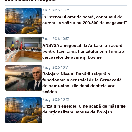
7 aug. 2026, 13:02
În intervalul orar de seară, consumul de
curent „a scăzut cu 200-300 de megawați”
7 aug. 2026, 10:57
ANSVSA a negociat, la Ankara, un acord
pentru facilitarea tranzitului prin Turcia al
carcaselor de ovine și bovine
7 aug. 2026, 10:51
Bolojan: Nivelul Dunării asigură o
funcționare a centralei de la Cernavodă
de patru-cinci zile dacă debitele vor
scădea
7 aug. 2026, 10:43
Criza din energie. Cine scapă de măsurile
de raționalizare impuse de Bolojan