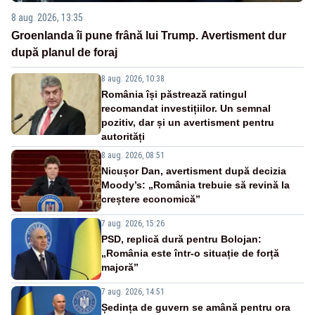
8 aug. 2026, 13:35
Groenlanda îi pune frână lui Trump. Avertisment dur
după planul de foraj
8 aug. 2026, 10:38
România își păstrează ratingul
recomandat investițiilor. Un semnal
pozitiv, dar și un avertisment pentru
autorități
8 aug. 2026, 08:51
Nicușor Dan, avertisment după decizia
Moody’s: „România trebuie să revină la
creștere economică”
7 aug. 2026, 15:26
PSD, replică dură pentru Bolojan:
„România este într-o situație de forță
majoră”
7 aug. 2026, 14:51
Ședința de guvern se amână pentru ora