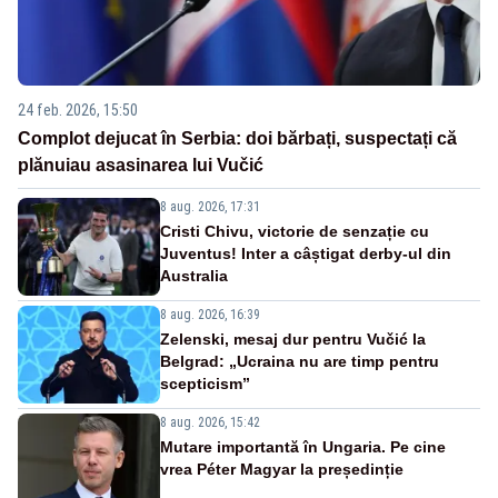
24 feb. 2026, 15:50
Complot dejucat în Serbia: doi bărbați, suspectați că
plănuiau asasinarea lui Vučić
8 aug. 2026, 17:31
Cristi Chivu, victorie de senzație cu
Juventus! Inter a câștigat derby-ul din
Australia
8 aug. 2026, 16:39
Zelenski, mesaj dur pentru Vučić la
Belgrad: „Ucraina nu are timp pentru
scepticism”
8 aug. 2026, 15:42
Mutare importantă în Ungaria. Pe cine
vrea Péter Magyar la președinție