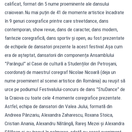
calificat, format din 5 nume proeminente ale dansului
craiovean.Nu mai puțin de 41 de momente artistice încadrate
în 9 genuri coregrafice printre care streetdance, dans
contemporan, show revue, dans de caracter, dans modern,
fantezie coregrafică, dans sportiv și open, au fost prezentate
de echipele de dansatori prezente la acest festival.Așa cum
era de așteptat, dansatorii din componența Ansamblului
”Parângul” al Casei de cultură a Studenților din Petroșani,
coordonați de maestrul coregraf Nicolae Nicoară (deja un
nume proeminent al scenei artistice din România) au reușit să
urce pe podiumul Festivalului-concurs de dans ”StuDance” de
la Craiova cu toate cele 4 momente coregrafice prezentate.
Astfel, echipa de dansatori din Valea Jiului, formată din
Andreea Pânzariu, Alexandra Zaharescu, Roxana Stoica,
Cristian Anania, Alexandru Nătângă, Rareș Mezei și Alexandra