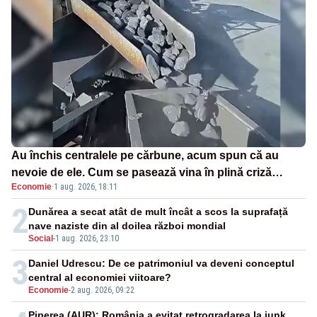
Au închis centralele pe cărbune, acum spun că au
nevoie de ele. Cum se pasează vina în plină criză
Economie
·
1 aug. 2026, 18:11
energetică
2
Dunărea a secat atât de mult încât a scos la suprafață
nave naziste din al doilea război mondial
Social
-
1 aug. 2026, 23:10
3
Daniel Udrescu: De ce patrimoniul va deveni conceptul
central al economiei viitoare?
Economie
-
2 aug. 2026, 09:22
Piperea (AUR): România a evitat retrogradarea la junk