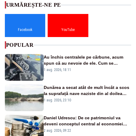
URMĂREȘTE-NE PE
Facebook
YouTube
POPULAR
Au închis centralele pe cărbune, acum
spun că au nevoie de ele. Cum se
pasează vina în plină criză energetică
1 aug. 2026, 18:11
Dunărea a secat atât de mult încât a scos
la suprafață nave naziste din al doilea
război mondial
1 aug. 2026, 23:10
Daniel Udrescu: De ce patrimoniul va
deveni conceptul central al economiei
viitoare?
2 aug. 2026, 09:22