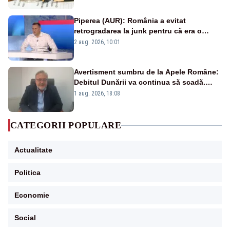
Piperea (AUR): România a evitat
retrogradarea la junk pentru că era o
catastrofă pentru bănci și fondurile de
2 aug. 2026, 10:01
pensii
Avertisment sumbru de la Apele Române:
Debitul Dunării va continua să scadă.
Cernavodă s-ar putea închide în 4 zile
1 aug. 2026, 18:08
CATEGORII POPULARE
Actualitate
Politica
Economie
Social