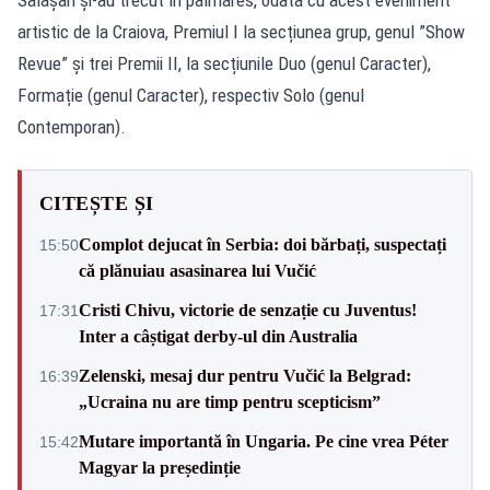
Sălășan și-au trecut în palmares, odată cu acest eveniment
artistic de la Craiova, Premiul I la secțiunea grup, genul ”Show
Revue” și trei Premii II, la secțiunile Duo (genul Caracter),
Formație (genul Caracter), respectiv Solo (genul
Contemporan).
CITEȘTE ȘI
Complot dejucat în Serbia: doi bărbați, suspectați
15:50
că plănuiau asasinarea lui Vučić
Cristi Chivu, victorie de senzație cu Juventus!
17:31
Inter a câștigat derby-ul din Australia
Zelenski, mesaj dur pentru Vučić la Belgrad:
16:39
„Ucraina nu are timp pentru scepticism”
Mutare importantă în Ungaria. Pe cine vrea Péter
15:42
Magyar la președinție