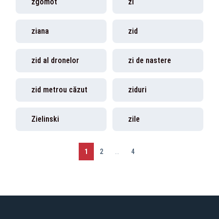
zgomot
zi
ziana
zid
zid al dronelor
zi de nastere
zid metrou căzut
ziduri
Zielinski
zile
1
2
...
4