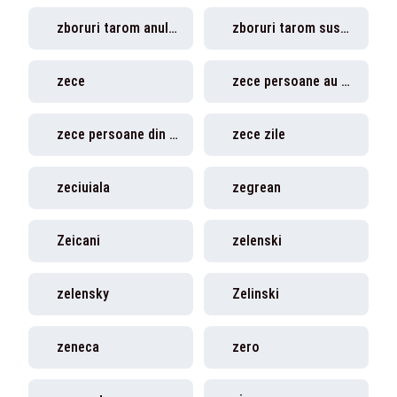
zboruri tarom anulate
zboruri tarom suspendate
zece
zece persoane au murit
zece persoane din Iași au murit
zece zile
zeciuiala
zegrean
Zeicani
zelenski
zelensky
Zelinski
zeneca
zero