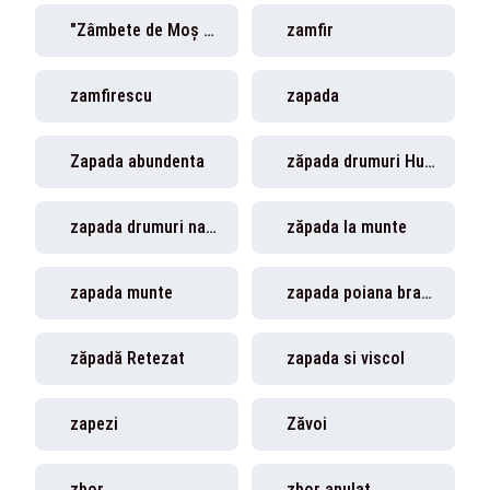
"Zâmbete de Moș Nicolae""
zamfir
zamfirescu
zapada
Zapada abundenta
zăpada drumuri Hunedoara
zapada drumuri naționale
zăpada la munte
zapada munte
zapada poiana brasov
zăpadă Retezat
zapada si viscol
zapezi
Zăvoi
zbor
zbor anulat