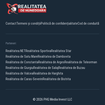
Contact
Termeni și condiții
Politică de confidențialitate
Cod de conduită
Parteneri:
Realitatea.NET
Realitatea Sportiva
Realitatea Star
Realitatea de Satu Mare
Realitatea de Dambovita
Realitatea de Constanta
Realitatea de Arges
Realitatea de Teleorman
Realitatea de Giurgiu
Realitatea de Salaj
Realitatea de Buzau
Realitatea de Valcea
Realitatea de Harghita
Realitatea de Caras-Severin
Realitatea de Bistrita
© 2026 PHG Media Invest LLC
Facebook
YouTube