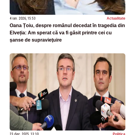
4 ian. 2026, 15:53
Actualitate
Oana Țoiu, despre românul decedat în tragedia din
Elveția: Am sperat că va fi găsit printre cei cu
şanse de supravieţuire
23 dec. 2025, 13:10
Politica