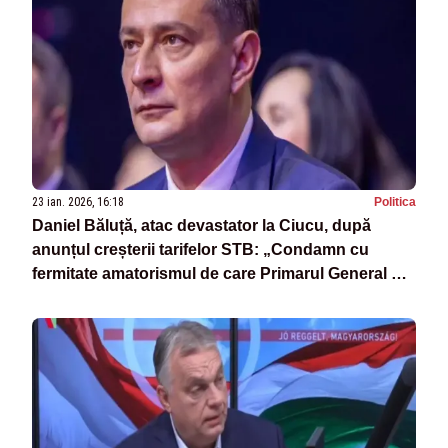
23 ian. 2026, 16:18
Politica
Daniel Băluță, atac devastator la Ciucu, după
anunțul creșterii tarifelor STB: „Condamn cu
fermitate amatorismul de care Primarul General dă
dovadă”