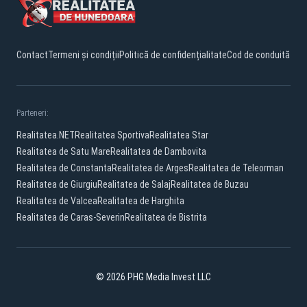
Contact
Termeni și condiții
Politică de confidențialitate
Cod de conduită
Parteneri:
Realitatea.NET
Realitatea Sportiva
Realitatea Star
Realitatea de Satu Mare
Realitatea de Dambovita
Realitatea de Constanta
Realitatea de Arges
Realitatea de Teleorman
Realitatea de Giurgiu
Realitatea de Salaj
Realitatea de Buzau
Realitatea de Valcea
Realitatea de Harghita
Realitatea de Caras-Severin
Realitatea de Bistrita
© 2026 PHG Media Invest LLC
Facebook
YouTube