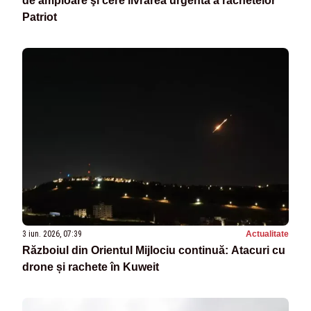
de amploare şi cere livrarea urgentă a rachetelor
Patriot
3 iun. 2026, 07:39
Actualitate
Războiul din Orientul Mijlociu continuă: Atacuri cu
drone și rachete în Kuweit