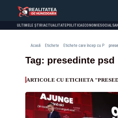
ULTIMELE ȘTIRI
ACTUALITATE
POLITICA
ECONOMIE
SOCIAL
SA
Acasă
Etichete
Etichete care încep cu P
prese
Tag: presedinte psd
ARTICOLE CU ETICHETA "PRESED