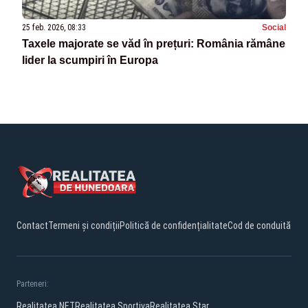
25 feb. 2026, 08:33
Social
Taxele majorate se văd în prețuri: România rămâne
lider la scumpiri în Europa
Contact
Termeni și condiții
Politică de confidențialitate
Cod de conduită
Parteneri:
Realitatea.NET
Realitatea Sportiva
Realitatea Star