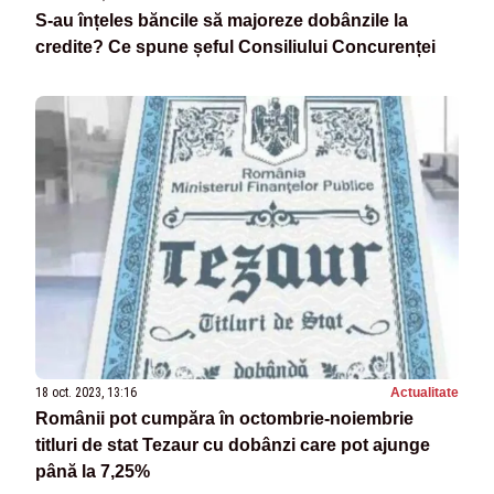
S-au înțeles băncile să majoreze dobânzile la
credite? Ce spune șeful Consiliului Concurenței
18 oct. 2023, 13:16
Actualitate
Românii pot cumpăra în octombrie-noiembrie
titluri de stat Tezaur cu dobânzi care pot ajunge
până la 7,25%