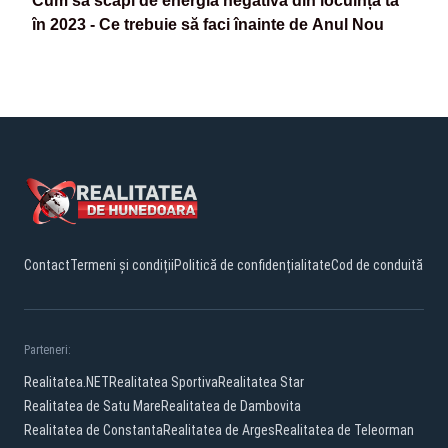
Cum să scapi de energia negativă din locuința ta
în 2023 - Ce trebuie să faci înainte de Anul Nou
Contact
Termeni și condiții
Politică de confidențialitate
Cod de conduită
Parteneri:
Realitatea.NET
Realitatea Sportiva
Realitatea Star
Realitatea de Satu Mare
Realitatea de Dambovita
Realitatea de Constanta
Realitatea de Arges
Realitatea de Teleorman