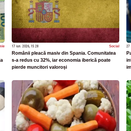
mie
17 iun. 2026, 15:28
Social
27 
Românii pleacă masiv din Spania. Comunitatea
Pa
ia
s-a redus cu 32%, iar economia iberică poate
in
pierde muncitori valoroși
im