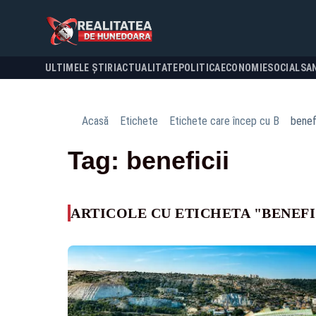
ULTIMELE ȘTIRI
ACTUALITATE
POLITICA
ECONOMIE
SOCIAL
SA
Acasă
Etichete
Etichete care încep cu B
benefi
Tag: beneficii
ARTICOLE CU ETICHETA "BENEFI