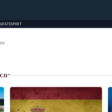
NATATE
SPORT
cii
CII"